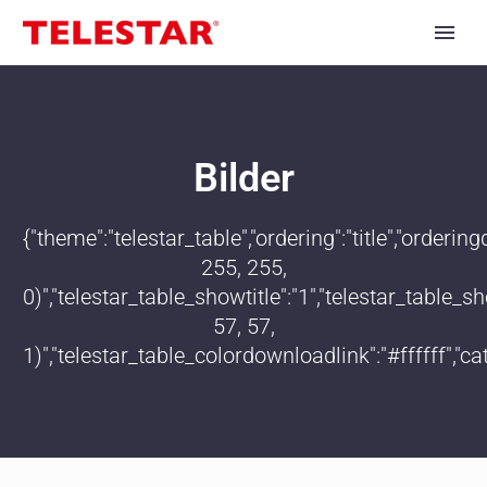
Bilder
{"theme":"telestar_table","ordering":"title","order
255, 255,
0)","telestar_table_showtitle":"1","telestar_table
57, 57,
1)","telestar_table_colordownloadlink":"#ffffff","