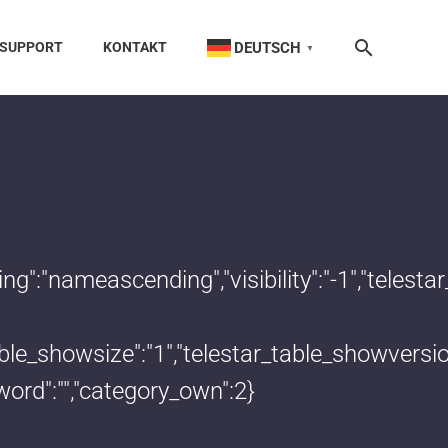
DEUTSCH
SUPPORT
KONTAKT
▼
dering":"nameascending","visibility":"-1","te
_table_showsize":"1","telestar_table_showvers
word":"","category_own":2}