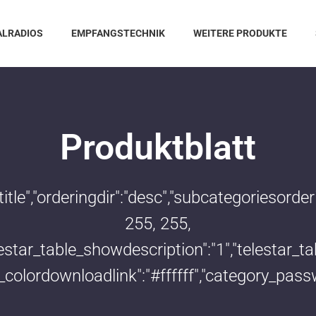
ALRADIOS
EMPFANGSTECHNIK
WEITERE PRODUKTE
Produktblatt
:"title","orderingdir":"desc","subcategoriesor
255, 255,
telestar_table_showdescription":"1","telestar
le_colordownloadlink":"#ffffff","category_pass