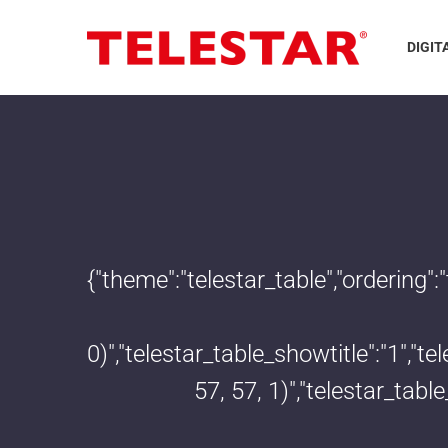
DIGIT
{"theme":"telestar_table","ordering"
0)","telestar_table_showtitle":"1","
57, 57, 1)","telestar_tab