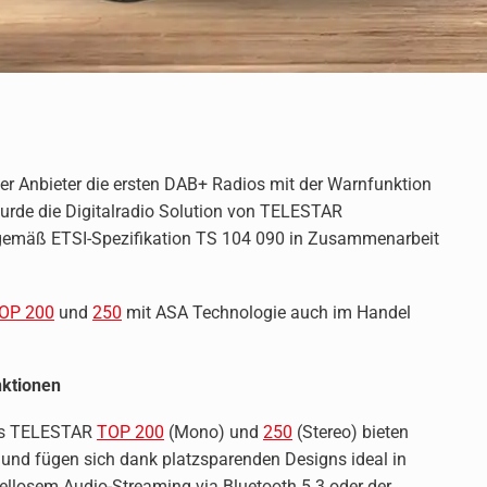
ter Anbieter die ersten DAB+ Radios mit der Warnfunktion
rde die Digitalradio Solution von TELESTAR
 gemäß ETSI-Spezifikation TS 104 090 in Zusammenarbeit
OP 200
und
250
mit ASA Technologie auch im Handel
nktionen
ios TELESTAR
TOP 200
(Mono) und
250
(Stereo) bieten
und fügen sich dank platzsparenden Designs ideal in
ellosem Audio-Streaming via Bluetooth 5.3 oder der