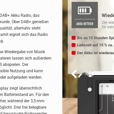
DAB+ Akku Radio, das
t wurde. Über DAB+ genießen
alität, alternativ steht
amit eignet sich das Radio
ag.
lose Wiedergabe von Musik
ateien lassen sich außerdem
 abspielen. Der
exible Nutzung und kann
eder aufgeladen werden.
play zeigt übersichtlich
en Batteriestand an. Für den
echer, während der 3,5-mm-
licht. Drei frei belegbare
auf bevorzugte Radiosender.