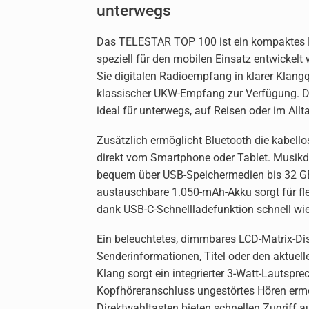
unterwegs
Das TELESTAR TOP 100 ist ein kompaktes 
speziell für den mobilen Einsatz entwickel
Sie digitalen Radioempfang in klarer Klangqu
klassischer UKW-Empfang zur Verfügung. D
ideal für unterwegs, auf Reisen oder im Allt
Zusätzlich ermöglicht Bluetooth die kabel
direkt vom Smartphone oder Tablet. Musikd
bequem über USB-Speichermedien bis 32 GB
austauschbare 1.050-mAh-Akku sorgt für fl
dank USB-C-Schnellladefunktion schnell wi
Ein beleuchtetes, dimmbares LCD-Matrix-Dis
Senderinformationen, Titel oder den aktuell
Klang sorgt ein integrierter 3-Watt-Lautspr
Kopfhöreranschluss ungestörtes Hören ermög
Direktwahltasten bieten schnellen Zugriff 