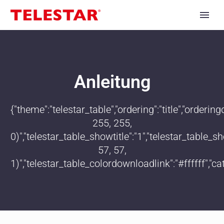
Anleitung
{"theme":"telestar_table","ordering":"title","order
255, 255,
0)","telestar_table_showtitle":"1","telestar_table
57, 57,
1)","telestar_table_colordownloadlink":"#ffffff","