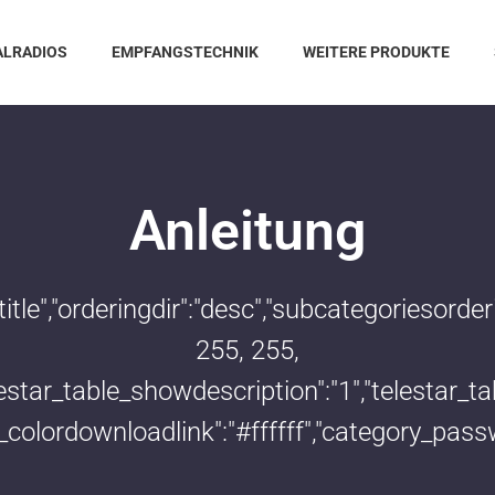
ALRADIOS
EMPFANGSTECHNIK
WEITERE PRODUKTE
Anleitung
:"title","orderingdir":"desc","subcategoriesor
255, 255,
telestar_table_showdescription":"1","telestar
le_colordownloadlink":"#ffffff","category_pass