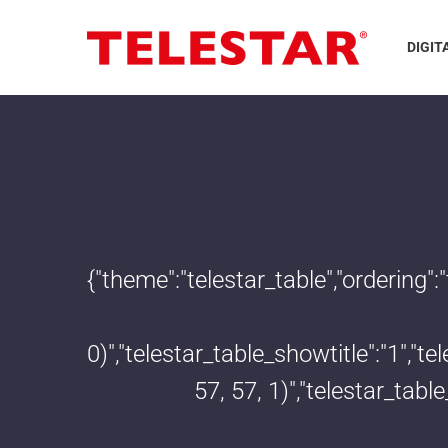
DIGIT
{"theme":"telestar_table","ordering"
0)","telestar_table_showtitle":"1","
57, 57, 1)","telestar_tab