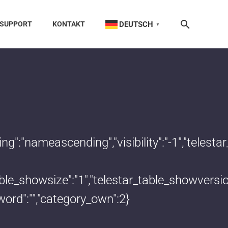
DEUTSCH
SUPPORT
KONTAKT
▼
dering":"nameascending","visibility":"-1","te
_table_showsize":"1","telestar_table_showvers
word":"","category_own":2}