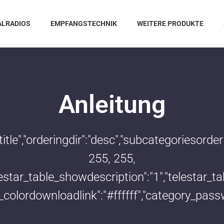
ALRADIOS
EMPFANGSTECHNIK
WEITERE PRODUKTE
Anleitung
:"title","orderingdir":"desc","subcategoriesor
255, 255,
telestar_table_showdescription":"1","telestar
le_colordownloadlink":"#ffffff","category_pass