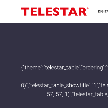
DIGIT
{"theme":"telestar_table","ordering"
0)","telestar_table_showtitle":"1","
57, 57, 1)","telestar_tab