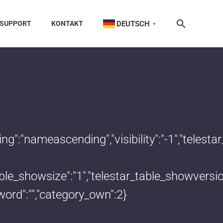
DEUTSCH
SUPPORT
KONTAKT
▼
dering":"nameascending","visibility":"-1","te
_table_showsize":"1","telestar_table_showvers
word":"","category_own":2}