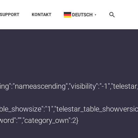
DEUTSCH
SUPPORT
KONTAKT
▼
dering":"nameascending","visibility":"-1","te
_table_showsize":"1","telestar_table_showvers
word":"","category_own":2}