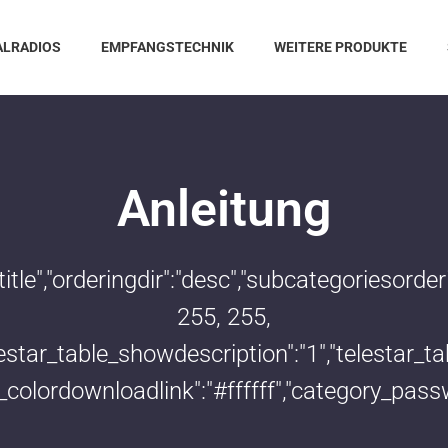
ALRADIOS
EMPFANGSTECHNIK
WEITERE PRODUKTE
Anleitung
:"title","orderingdir":"desc","subcategoriesor
255, 255,
telestar_table_showdescription":"1","telestar
le_colordownloadlink":"#ffffff","category_pass