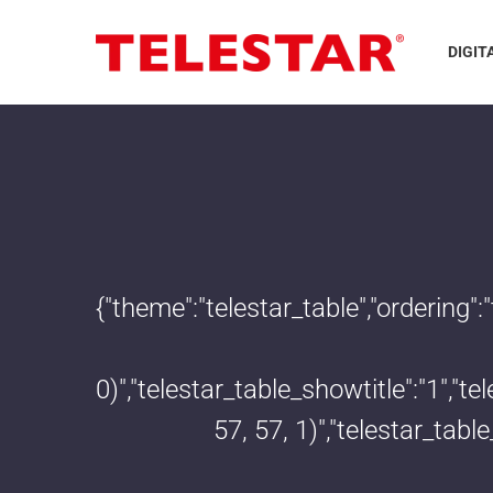
DIGIT
{"theme":"telestar_table","ordering"
0)","telestar_table_showtitle":"1","
57, 57, 1)","telestar_tab