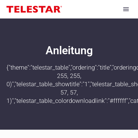
Anleitung
{"theme":"telestar_table","ordering":"title","order
255, 255,
0)","telestar_table_showtitle":"1","telestar_table
57, 57,
1)","telestar_table_colordownloadlink":"#ffffff","