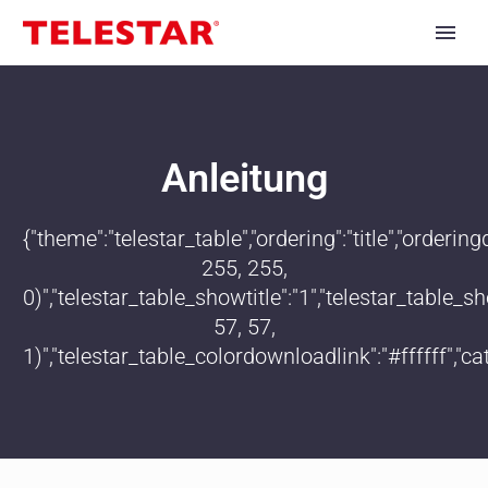
Anleitung
{"theme":"telestar_table","ordering":"title","order
255, 255,
0)","telestar_table_showtitle":"1","telestar_table
57, 57,
1)","telestar_table_colordownloadlink":"#ffffff","