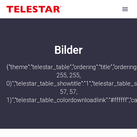
Bilder
{"theme":"telestar_table","ordering":"title","orde
255, 255,
0)","telestar_table_showtitle":"1","telestar_tabl
57, 57,
1)","telestar_table_colordownloadlink":"#ffffff","