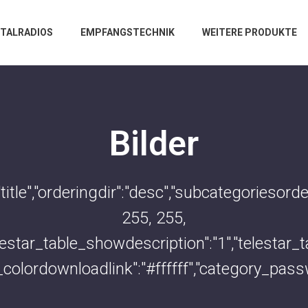
ITALRADIOS
EMPFANGSTECHNIK
WEITERE PRODUKTE
Bilder
:"title","orderingdir":"desc","subcategorieso
255, 255,
"telestar_table_showdescription":"1","telesta
e_colordownloadlink":"#ffffff","category_pas