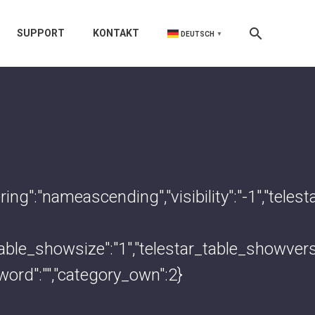
SUPPORT
KONTAKT
DEUTSCH
▼
rdering":"nameascending","visibility":"-1","
r_table_showsize":"1","telestar_table_showve
sword":"","category_own":2}