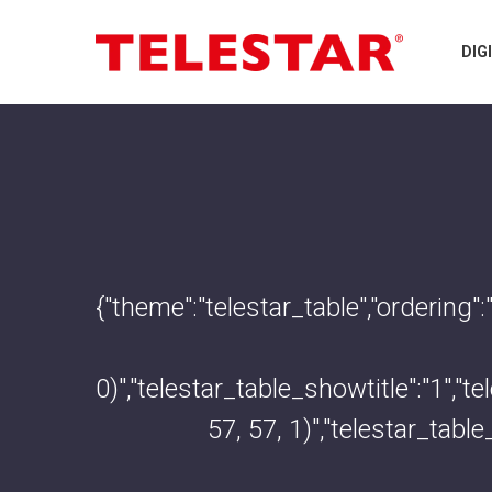
DIG
{"theme":"telestar_table","ordering"
0)","telestar_table_showtitle":"1",
57, 57, 1)","telestar_tabl