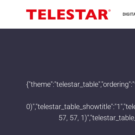
DIGIT
{"theme":"telestar_table","ordering"
0)","telestar_table_showtitle":"1","
57, 57, 1)","telestar_tab