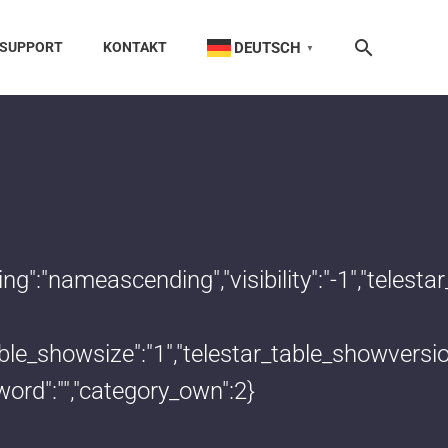
DEUTSCH
SUPPORT
KONTAKT
▼
dering":"nameascending","visibility":"-1","te
_table_showsize":"1","telestar_table_showvers
word":"","category_own":2}