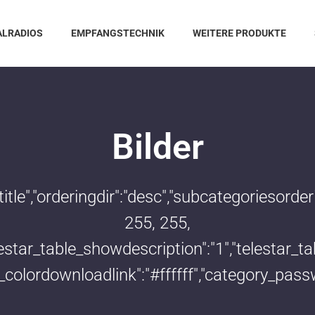
ALRADIOS
EMPFANGSTECHNIK
WEITERE PRODUKTE
Bilder
:"title","orderingdir":"desc","subcategoriesor
255, 255,
telestar_table_showdescription":"1","telestar
le_colordownloadlink":"#ffffff","category_pass