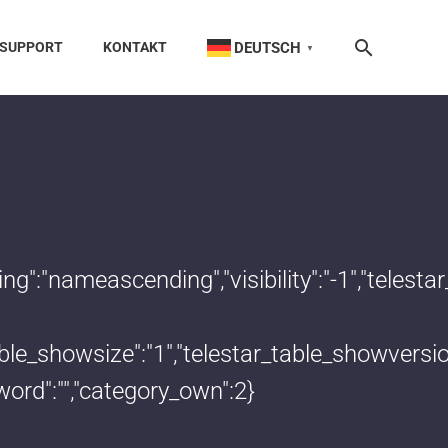
DEUTSCH
SUPPORT
KONTAKT
▼
dering":"nameascending","visibility":"-1","te
_table_showsize":"1","telestar_table_showvers
word":"","category_own":2}