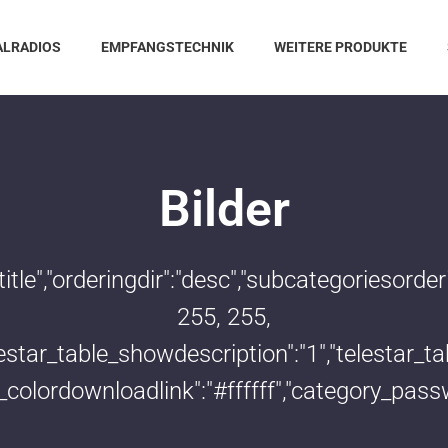
ALRADIOS
EMPFANGSTECHNIK
WEITERE PRODUKTE
Bilder
:"title","orderingdir":"desc","subcategoriesor
255, 255,
telestar_table_showdescription":"1","telestar
le_colordownloadlink":"#ffffff","category_pass