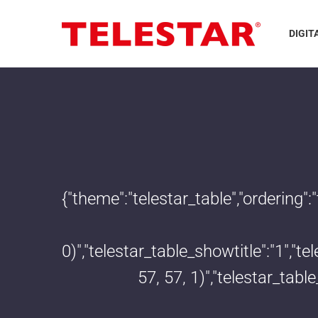
DIGIT
{"theme":"telestar_table","ordering"
0)","telestar_table_showtitle":"1","
57, 57, 1)","telestar_tab