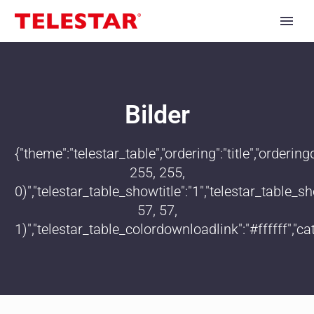
Bilder
{"theme":"telestar_table","ordering":"title","order
255, 255,
0)","telestar_table_showtitle":"1","telestar_table
57, 57,
1)","telestar_table_colordownloadlink":"#ffffff","