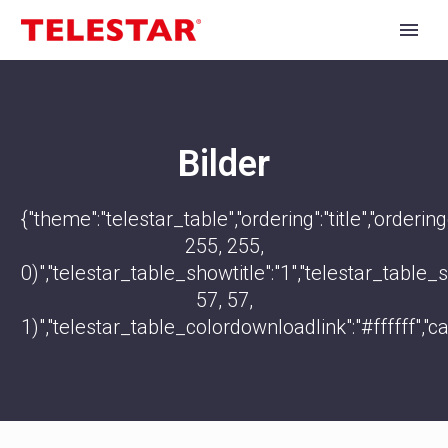
Bilder
{"theme":"telestar_table","ordering":"title","orde
255, 255,
0)","telestar_table_showtitle":"1","telestar_tabl
57, 57,
1)","telestar_table_colordownloadlink":"#ffffff","