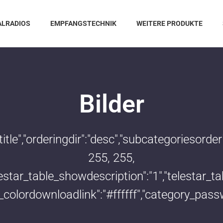
ALRADIOS
EMPFANGSTECHNIK
WEITERE PRODUKTE
Bilder
:"title","orderingdir":"desc","subcategoriesor
255, 255,
telestar_table_showdescription":"1","telestar
le_colordownloadlink":"#ffffff","category_pass