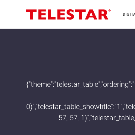
DIGIT
{"theme":"telestar_table","ordering"
0)","telestar_table_showtitle":"1","
57, 57, 1)","telestar_tab