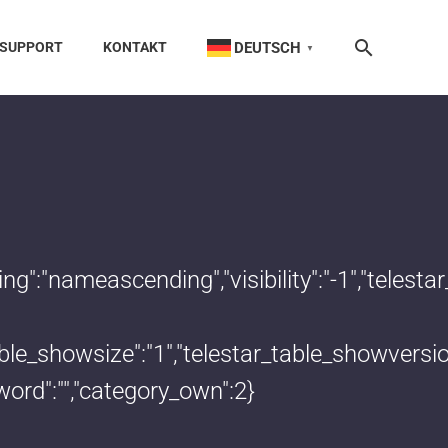
DEUTSCH
SUPPORT
KONTAKT
▼
dering":"nameascending","visibility":"-1","te
_table_showsize":"1","telestar_table_showvers
word":"","category_own":2}