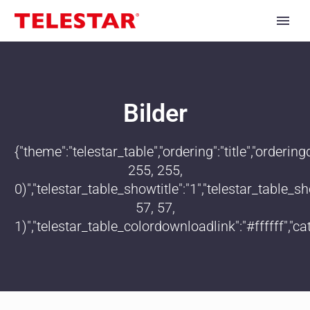
Bilder
{"theme":"telestar_table","ordering":"title","order
255, 255,
0)","telestar_table_showtitle":"1","telestar_table
57, 57,
1)","telestar_table_colordownloadlink":"#ffffff","