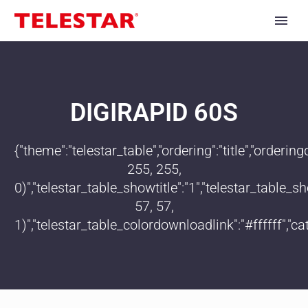
DIGIRAPID 60S
{"theme":"telestar_table","ordering":"title","order
255, 255,
0)","telestar_table_showtitle":"1","telestar_table
57, 57,
1)","telestar_table_colordownloadlink":"#ffffff","