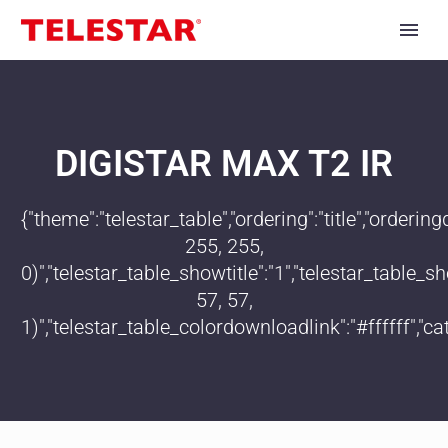
DIGISTAR MAX T2 IR
{"theme":"telestar_table","ordering":"title","order
255, 255,
0)","telestar_table_showtitle":"1","telestar_table
57, 57,
1)","telestar_table_colordownloadlink":"#ffffff","