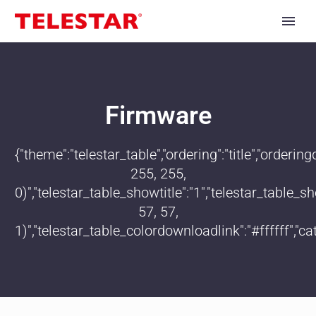
Firmware
{"theme":"telestar_table","ordering":"title","order
255, 255,
0)","telestar_table_showtitle":"1","telestar_table
57, 57,
1)","telestar_table_colordownloadlink":"#ffffff","