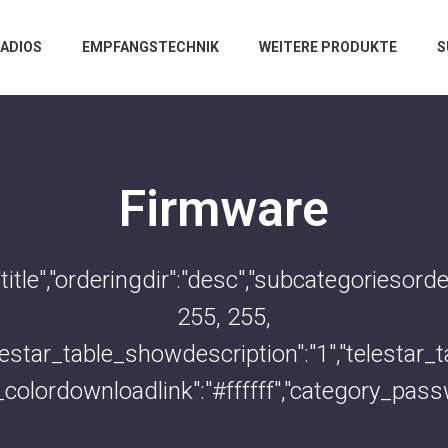
RADIOS
EMPFANGSTECHNIK
WEITERE PRODUKTE
S
Firmware
:"title","orderingdir":"desc","subcategorieso
255, 255,
"telestar_table_showdescription":"1","telesta
e_colordownloadlink":"#ffffff","category_pas