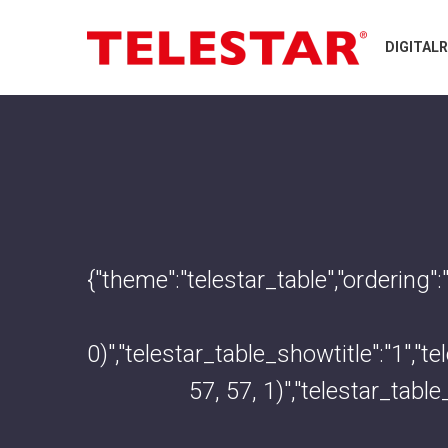
DIGITAL
{"theme":"telestar_table","ordering"
0)","telestar_table_showtitle":"1",
57, 57, 1)","telestar_tabl