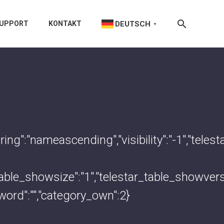
DEUTSCH
UPPORT
KONTAKT
▼
rdering":"nameascending","visibility":"-1","
r_table_showsize":"1","telestar_table_showve
sword":"","category_own":2}