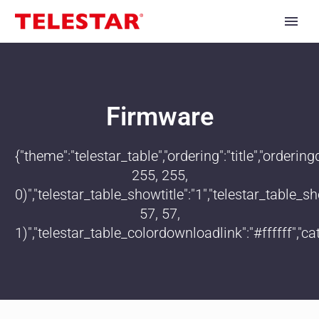
Firmware
{"theme":"telestar_table","ordering":"title","order
255, 255,
0)","telestar_table_showtitle":"1","telestar_table
57, 57,
1)","telestar_table_colordownloadlink":"#ffffff","