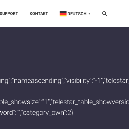
DEUTSCH
SUPPORT
KONTAKT
▼
dering":"nameascending","visibility":"-1","te
_table_showsize":"1","telestar_table_showvers
word":"","category_own":2}