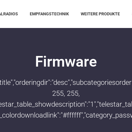
ALRADIOS
EMPFANGSTECHNIK
WEITERE PRODUKTE
Firmware
:"title","orderingdir":"desc","subcategoriesor
255, 255,
telestar_table_showdescription":"1","telestar
le_colordownloadlink":"#ffffff","category_pass