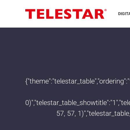
DIGIT
{"theme":"telestar_table","ordering"
0)","telestar_table_showtitle":"1","
57, 57, 1)","telestar_tab