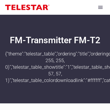
FM-Transmitter FM-T2
{"theme":"telestar_table","ordering":"title","order
255, 255,
0)","telestar_table_showtitle":"1","telestar_table
57, 57,
1)","telestar_table_colordownloadlink":"#ffffff","