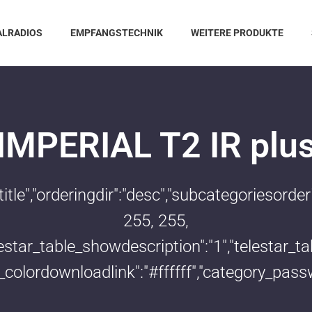
ALRADIOS
EMPFANGSTECHNIK
WEITERE PRODUKTE
IMPERIAL T2 IR plu
:"title","orderingdir":"desc","subcategoriesor
255, 255,
telestar_table_showdescription":"1","telestar
le_colordownloadlink":"#ffffff","category_pass