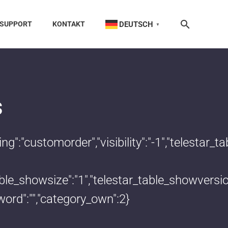
DEUTSCH
SUPPORT
KONTAKT
▼
s
dering":"customorder","visibility":"-1","teles
_table_showsize":"1","telestar_table_showvers
word":"","category_own":2}