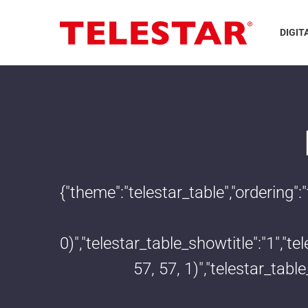
DIGIT
{"theme":"telestar_table","ordering"
0)","telestar_table_showtitle":"1","
57, 57, 1)","telestar_tab