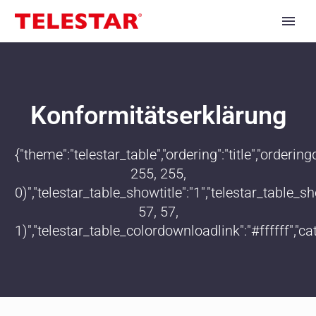
Konformitätserklärung
{"theme":"telestar_table","ordering":"title","order
255, 255,
0)","telestar_table_showtitle":"1","telestar_table
57, 57,
1)","telestar_table_colordownloadlink":"#ffffff","