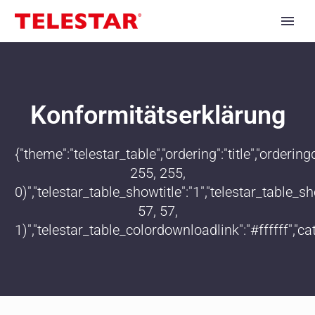
Konformitätserklärung
{"theme":"telestar_table","ordering":"title","order
255, 255,
0)","telestar_table_showtitle":"1","telestar_table
57, 57,
1)","telestar_table_colordownloadlink":"#ffffff","