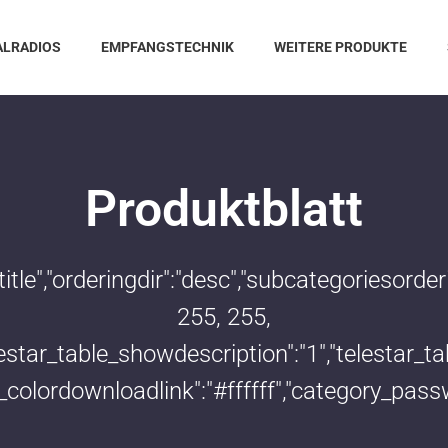
ALRADIOS
EMPFANGSTECHNIK
WEITERE PRODUKTE
Produktblatt
:"title","orderingdir":"desc","subcategoriesor
255, 255,
telestar_table_showdescription":"1","telestar
le_colordownloadlink":"#ffffff","category_pass