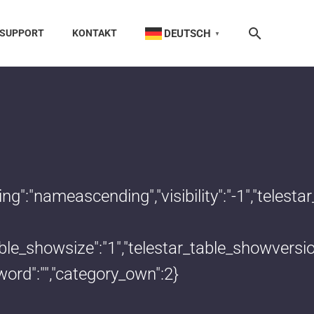
DEUTSCH
SUPPORT
KONTAKT
▼
dering":"nameascending","visibility":"-1","te
_table_showsize":"1","telestar_table_showvers
word":"","category_own":2}