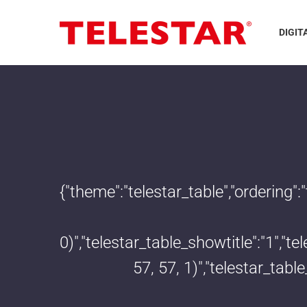
DIGIT
{"theme":"telestar_table","ordering"
0)","telestar_table_showtitle":"1","
57, 57, 1)","telestar_tab