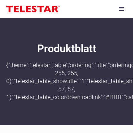
Produktblatt
{"theme":"telestar_table","ordering":"title","order
255, 255,
0)","telestar_table_showtitle":"1","telestar_table
57, 57,
1)","telestar_table_colordownloadlink":"#ffffff","