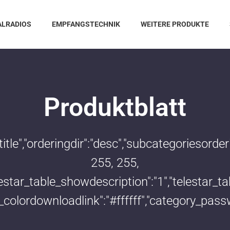
ALRADIOS
EMPFANGSTECHNIK
WEITERE PRODUKTE
Produktblatt
:"title","orderingdir":"desc","subcategoriesor
255, 255,
telestar_table_showdescription":"1","telestar
le_colordownloadlink":"#ffffff","category_pass