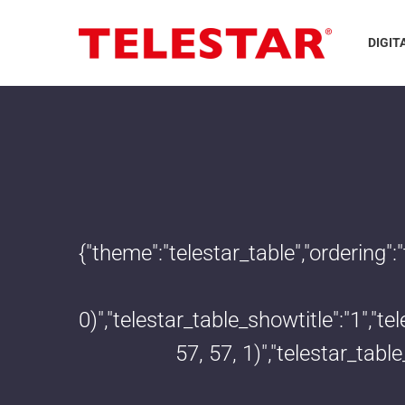
DIGIT
{"theme":"telestar_table","ordering"
0)","telestar_table_showtitle":"1","
57, 57, 1)","telestar_tab