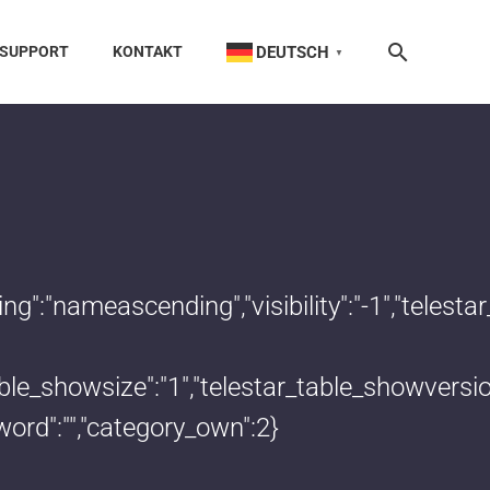
DEUTSCH
SUPPORT
KONTAKT
▼
dering":"nameascending","visibility":"-1","te
_table_showsize":"1","telestar_table_showvers
word":"","category_own":2}