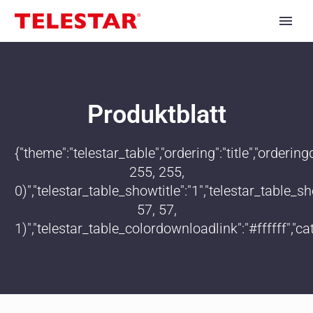
Produktblatt
{"theme":"telestar_table","ordering":"title","order
255, 255,
0)","telestar_table_showtitle":"1","telestar_table
57, 57,
1)","telestar_table_colordownloadlink":"#ffffff","