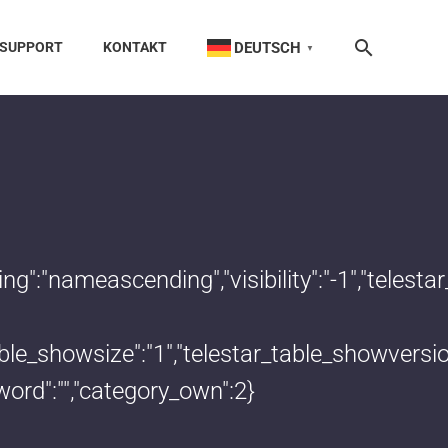
DEUTSCH
SUPPORT
KONTAKT
▼
dering":"nameascending","visibility":"-1","te
_table_showsize":"1","telestar_table_showvers
word":"","category_own":2}