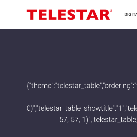
DIGIT
{"theme":"telestar_table","ordering"
0)","telestar_table_showtitle":"1","
57, 57, 1)","telestar_tab