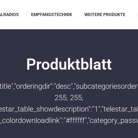
ALRADIOS
EMPFANGSTECHNIK
WEITERE PRODUKTE
Produktblatt
:"title","orderingdir":"desc","subcategoriesor
255, 255,
telestar_table_showdescription":"1","telestar
le_colordownloadlink":"#ffffff","category_pass