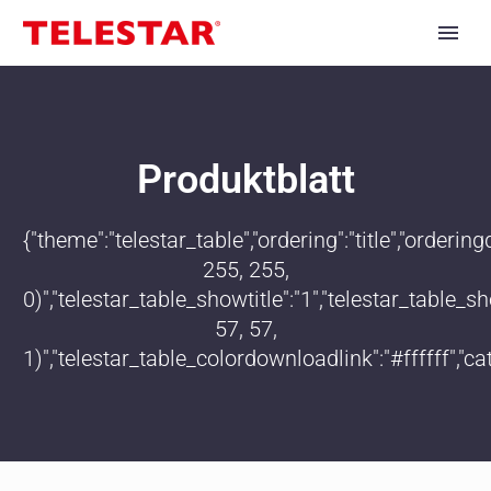
Produktblatt
{"theme":"telestar_table","ordering":"title","order
255, 255,
0)","telestar_table_showtitle":"1","telestar_table
57, 57,
1)","telestar_table_colordownloadlink":"#ffffff","