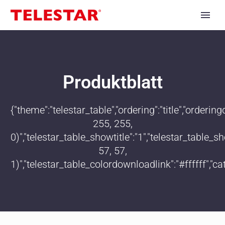
Produktblatt
{"theme":"telestar_table","ordering":"title","order
255, 255,
0)","telestar_table_showtitle":"1","telestar_table
57, 57,
1)","telestar_table_colordownloadlink":"#ffffff","