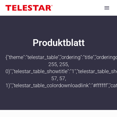
Produktblatt
{"theme":"telestar_table","ordering":"title","order
255, 255,
0)","telestar_table_showtitle":"1","telestar_table
57, 57,
1)","telestar_table_colordownloadlink":"#ffffff","