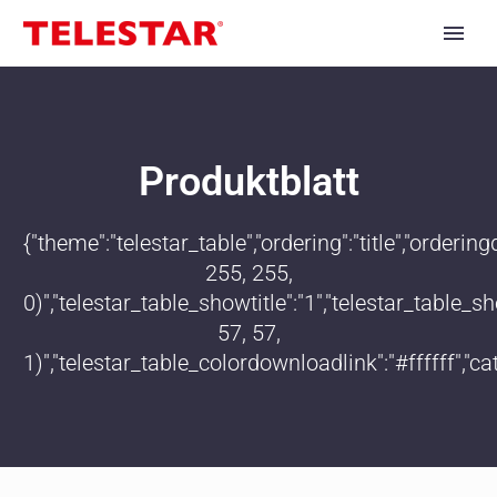
Produktblatt
{"theme":"telestar_table","ordering":"title","order
255, 255,
0)","telestar_table_showtitle":"1","telestar_table
57, 57,
1)","telestar_table_colordownloadlink":"#ffffff","