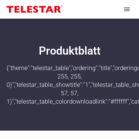
Produktblatt
{"theme":"telestar_table","ordering":"title","order
255, 255,
0)","telestar_table_showtitle":"1","telestar_table
57, 57,
1)","telestar_table_colordownloadlink":"#ffffff","