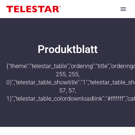
Produktblatt
{"theme":"telestar_table","ordering":"title","order
255, 255,
0)","telestar_table_showtitle":"1","telestar_table
57, 57,
1)","telestar_table_colordownloadlink":"#ffffff","