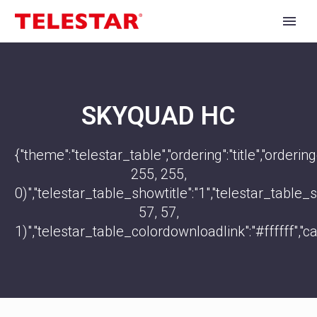
SKYQUAD HC
{"theme":"telestar_table","ordering":"title","orde
255, 255,
0)","telestar_table_showtitle":"1","telestar_tabl
57, 57,
1)","telestar_table_colordownloadlink":"#ffffff","