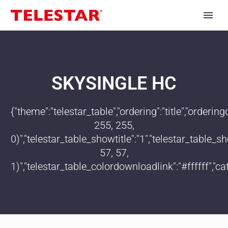
SKYSINGLE HC
{"theme":"telestar_table","ordering":"title","order
255, 255,
0)","telestar_table_showtitle":"1","telestar_table
57, 57,
1)","telestar_table_colordownloadlink":"#ffffff","