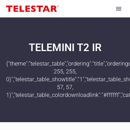
TELEMINI T2 IR
{"theme":"telestar_table","ordering":"title","order
255, 255,
0)","telestar_table_showtitle":"1","telestar_table
57, 57,
1)","telestar_table_colordownloadlink":"#ffffff","