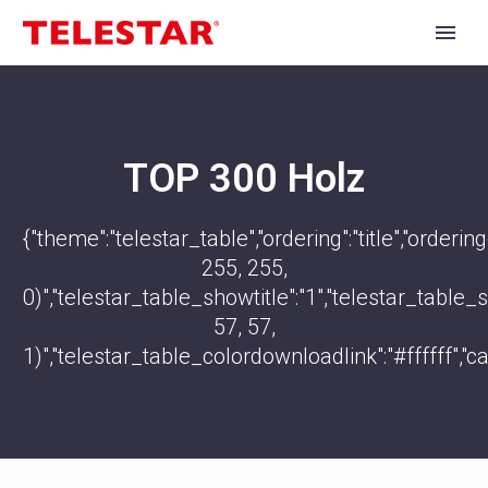
TOP 300 Holz
{"theme":"telestar_table","ordering":"title","orde
255, 255,
0)","telestar_table_showtitle":"1","telestar_tabl
57, 57,
1)","telestar_table_colordownloadlink":"#ffffff","