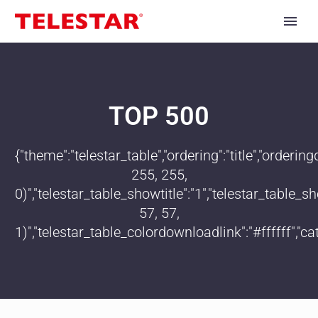
TOP 500
{"theme":"telestar_table","ordering":"title","order
255, 255,
0)","telestar_table_showtitle":"1","telestar_table
57, 57,
1)","telestar_table_colordownloadlink":"#ffffff","