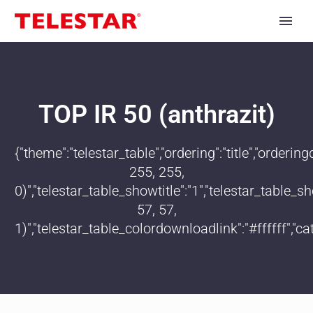
TOP IR 50 (anthrazit)
{"theme":"telestar_table","ordering":"title","order
255, 255,
0)","telestar_table_showtitle":"1","telestar_table
57, 57,
1)","telestar_table_colordownloadlink":"#ffffff","