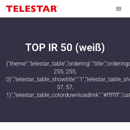
TOP IR 50 (weiß)
{"theme":"telestar_table","ordering":"title","order
255, 255,
0)","telestar_table_showtitle":"1","telestar_table
57, 57,
1)","telestar_table_colordownloadlink":"#ffffff","