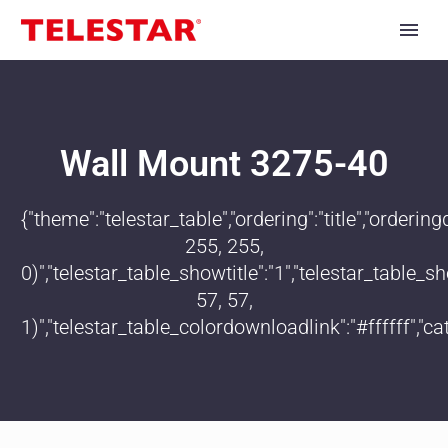
Wall Mount 3275-40
{"theme":"telestar_table","ordering":"title","order
255, 255,
0)","telestar_table_showtitle":"1","telestar_table
57, 57,
1)","telestar_table_colordownloadlink":"#ffffff","