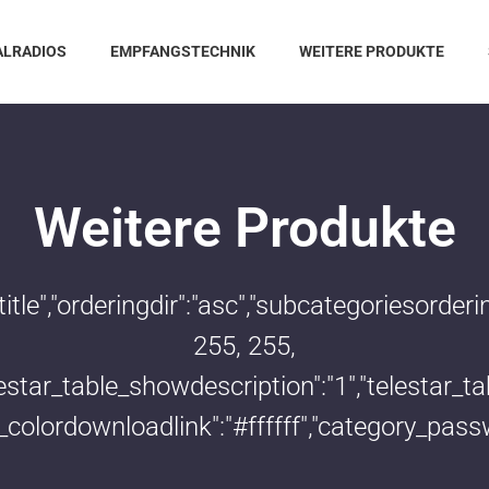
ALRADIOS
EMPFANGSTECHNIK
WEITERE PRODUKTE
Weitere Produkte
:"title","orderingdir":"asc","subcategoriesord
255, 255,
telestar_table_showdescription":"1","telestar
le_colordownloadlink":"#ffffff","category_pass