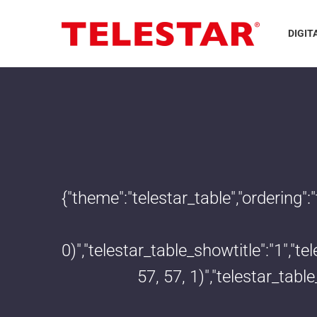
DIGIT
{"theme":"telestar_table","ordering"
0)","telestar_table_showtitle":"1","
57, 57, 1)","telestar_tab